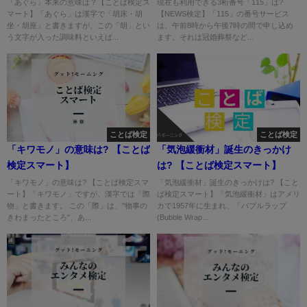
「あぐら」本来の意味は？【ことば検定ス
現在も利用できる3桁番号「115」は?
マート】「あぐら」は漢字で「胡床・胡
【NEWS検定】「115」の番号サービス
坐・胡座」と書きますが、この「胡」とい
は、午前8時から午後7時の間で申し込め
う文字が入った調味料といえば...
ます。それは冠婚葬祭など...
ことば検定
ことば検定
「キワモノ」の意味は? 【ことば
「気泡緩衝材」誕生のきっかけ
検定スマート】
は? 【ことば検定スマート】
「キワモノ」の意味は? 【ことば検定スマ
「気泡緩衝材」誕生のきっかけは? 【こと
ート】「キワモノ」ですが、漢字では「際
ば検定スマート】「気泡緩衝材」はアメリ
物」と書きます。 この「際」は、"物事の
カで1957年に生まれ、「バブルラップ
きわまったところ"、あ...
(Bubble Wrap...