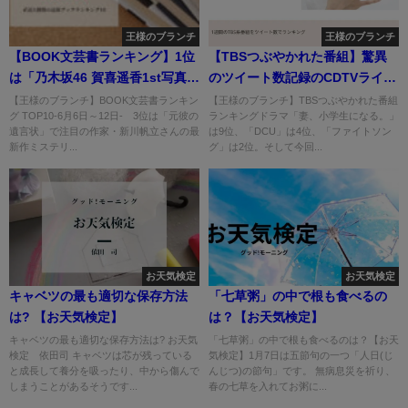
王様のブランチ
王様のブランチ
【BOOK文芸書ランキング】1位
【TBSつぶやかれた番組】驚異
は「乃木坂46 賀喜遥香1st写真集
のツイート数記録のCDTVライ
まっさら」
ブ!ライブ!
【王様のブランチ】BOOK文芸書ランキン
【王様のブランチ】TBSつぶやかれた番組
グ TOP10-6月6日～12日- 3位は「元彼の
ランキングドラマ「妻、小学生になる。」
遺言状」で注目の作家・新川帆立さんの最
は9位、「DCU」は4位、「ファイトソン
新作ミステリ...
グ」は2位。そして今回...
お天気検定
お天気検定
キャベツの最も適切な保存方法
「七草粥」の中で根も食べるの
は? 【お天気検定】
は？【お天気検定】
キャベツの最も適切な保存方法は? お天気
「七草粥」の中で根も食べるのは？【お天
検定 依田司 キャベツは芯が残っている
気検定】1月7日は五節句の一つ「人日(じ
と成長して養分を吸ったり、中から傷んで
んじつ)の節句」です。 無病息災を祈り、
しまうことがあるそうです...
春の七草を入れてお粥に...