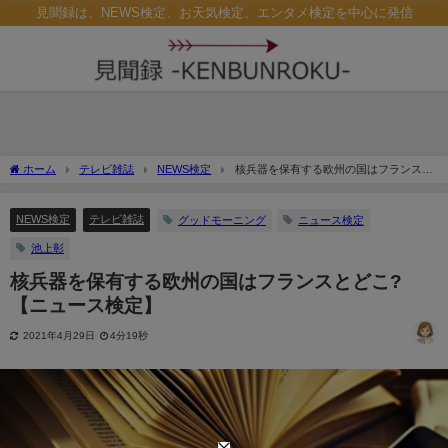
見聞録は、NEWS検定、お天気検定、エンタメ検定を中心に発信
ホーム
テレビ雑誌
NEWS検定
核兵器を保有する欧州の国はフランスと
どこ? 【ニュース検定】
NEWS検定
テレビ雑誌
グッドモーニング
ニュース検定
池上彰
核兵器を保有する欧州の国はフランスとどこ?
【ニュース検定】
2021年4月29日
4分19秒