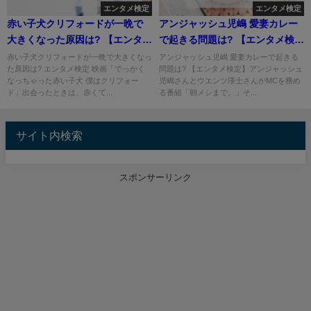
エンタメ検定
エンタメ検定
赤い子犬クリフォードが一晩で
アンジャッシュ児嶋 愛妻カレー
大きくなった原因は? 【エンタメ
で起きる問題は? 【エンタメ検
検定】
定】
赤い子犬クリフォードが一晩で大きくなっ
アンジャッシュ児嶋 愛妻カレーで起きる
た原因は? エンタメ検定 映画「でっかく
問題は? 【エンタメ検定】アンジャッシュ
なっちゃった赤い子犬 僕はクリフォー
児嶋さんとウエンツ瑛士さんがMCを務め
ド」出会ったときは、赤くて...
る番組「朝メシまで。」そ...
サイト内検索
スポンサーリンク