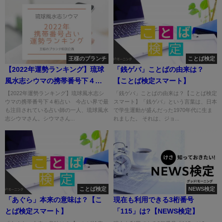
王様のブランチ
ことば検定
【2022年運勢ランキング】琉球
「銭ゲバ」ことばの由来は？
風水志シウマの携帯番号下４桁
【ことば検定スマート】
占い
【2022年運勢ランキング】琉球風水志シ
「銭ゲバ」ことばの由来は？【ことば検定
ウマの携帯番号下４桁占い 今占い界で最
スマート】「銭ゲバ」という言葉は、日本
も注目されている占い師の一人、琉球風水
で学生運動が盛んだった1970年代に生ま
志シウマさん。シウマさん...
れました。 それは、ジョ...
ことば検定
NEWS検定
「あぐら」本来の意味は？【こ
現在も利用できる3桁番号
とば検定スマート】
「115」は?【NEWS検定】