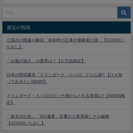
最近の投稿
三国志の権威が解説「卑弥呼の正体や後継者の謎」【GOOD!い
ちおし】
「台風の強さ」の基準は？【お天気検定】
日本が関係重視「トリニダード・トバゴ」どんな国? 【けさ知
っておきたいNEWS】
トリニダード・トバゴのピッチ湖からとれる資源は?【NEWS検
定】
「東京ばな奈」「551蓬莱」定番お土産美味しさの秘密
【GOOD!いちおし】