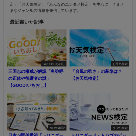
定」「お天気検定」「みんなのエンタメ検定」を中心に、さまざ
まなジャンルの情報を発信しています。
最近書いた記事
GOOD!いちおし
お天気検定
三国志の権威が解説「卑弥呼
「台風の強さ」の基準は？
の正体や後継者の謎」
【お天気検定】
【GOOD!いちおし】
NEWS解説
NEWS検定
日本が関係重視「トリニダー
トリニダード・トバゴのピッ