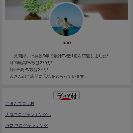
nao
「見聞録」は開設5年で累計PV数1億を突破しました!
月間最高PV数は270万!
1日最高PV数は28万!
皆さんのご訪問に元気をもらっています。
にほんブログ村
人気ブログランキングへ
FC2 ブログランキング