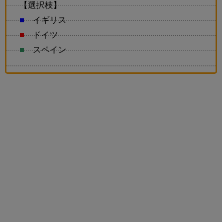
【選択枝】
■
イギリス
■
ドイツ
■
スペイン