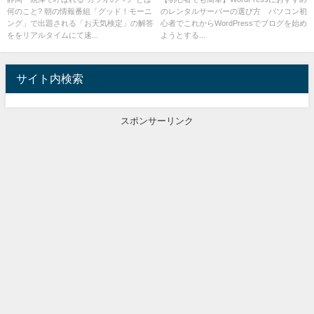
何のこと? 朝の情報番組「グッド！モーニ
のレンタルサーバーの選び方 パソコン初
ング」で出題される「お天気検定」の解答
心者でこれからWordPressでブログを始め
ををリアルタイムにて速...
ようとする...
サイト内検索
スポンサーリンク