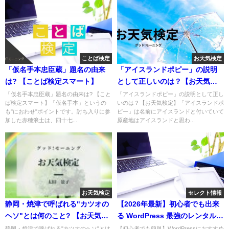
ことば検定
お天気検定
「仮名手本忠臣蔵」題名の由来
「アイスランドポピー」の説明
は? 【ことば検定スマート】
として正しいのは？【お天気検
定】
「仮名手本忠臣蔵」題名の由来は? 【こと
「アイスランドポピー」の説明として正し
ば検定スマート】「仮名手本」というの
いのは？【お天気検定】「アイスランドポ
も"におわせ"ポイントです。討ち入りに参
ピー」は名前にアイスランドと付いていて
加した赤穂浪士は、四十七...
原産地はアイスランドと思わ...
お天気検定
セレクト情報
静岡・焼津で呼ばれる"カツオの
【2026年最新】初心者でも出来
ヘソ"とは何のこと? 【お天気検
る WordPress 最強のレンタルサ
定】
ーバー
静岡・焼津で呼ばれる"カツオのヘソ"とは
【初心者でも簡単】WordPressにおすすめ