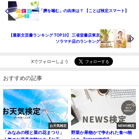
「臍を噛む」の由来は？ 【ことば検定スマート】
【最新文芸書ランキング TOP10】 三省堂書店東京
ソラマチ店のランキング
Xでフォローしよう
おすすめの記事
お天気検定
NEWS検定
「みなみの桜と菜の花まつり」
野菜か果物かで争われた食べ物