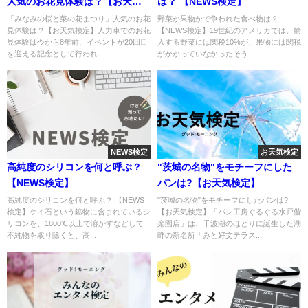
人気のお花見体験は？【お天気
は？ 【NEWS検定】
検定】
「みなみの桜と菜の花まつり」人気のお花
野菜か果物かで争われた食べ物は？
見体験は？【お天気検定】人力車でのお花
【NEWS検定】19世紀のアメリカでは、輸
見体験は今から8年前、イベントが20回目
入する野菜には関税10%が、果物には関税
を迎える記念として行われ...
がかかっていなかったそう...
NEWS検定
お天気検定
高純度のシリコンを何と呼ぶ？
"茨城の名物"をモチーフにした
【NEWS検定】
パンは?【お天気検定】
高純度のシリコンを何と呼ぶ？ 【NEWS
"茨城の名物"をモチーフにしたパンは?
検定】ケイ石という鉱物に含まれているシ
【お天気検定】「パン工房ぐるぐる水戸偕
リコンを、1800℃以上で溶かすなどして
楽園店」は、千波湖のほとりに誕生した湖
不純物を取り除くと、高...
畔の新名所「みと好文テラス...