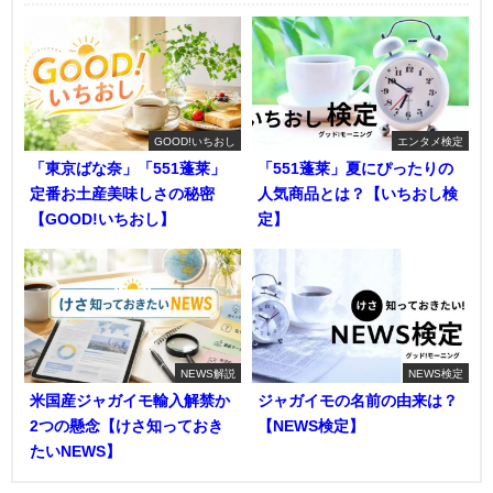
GOOD!いちおし
エンタメ検定
「東京ばな奈」「551蓬莱」
「551蓬莱」夏にぴったりの
定番お土産美味しさの秘密
人気商品とは？【いちおし検
【GOOD!いちおし】
定】
NEWS解説
NEWS検定
米国産ジャガイモ輸入解禁か
ジャガイモの名前の由来は？
2つの懸念【けさ知っておき
【NEWS検定】
たいNEWS】