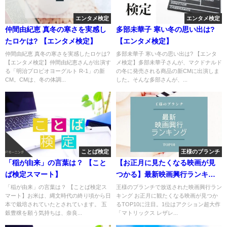
エンタメ検定
エンタメ検定
仲間由紀恵 真冬の寒さを実感し
多部未華子 寒い冬の思い出は?
たロケは? 【エンタメ検定】
【エンタメ検定】
仲間由紀恵 真冬の寒さを実感したロケは?
多部未華子 寒い冬の思い出は? 【エンタ
【エンタメ検定】仲間由紀恵さんが出演す
メ検定】多部未華子さんが、マクドナルド
る「明治プロビオヨーグルト R-1」の新
の冬に発売される商品の新CMに出演しま
CM。CMは、冬の体調...
した。そんな多部さんが、...
ことば検定
王様のブランチ
「稲が由来」の言葉は？ 【こと
【お正月に見たくなる映画が見
ば検定スマート】
つかる】最新映画興行ランキン
グ
「稲が由来」の言葉は？ 【ことば検定ス
王様のブランチで放送された映画興行ラン
マート】お米は、縄文時代の終り頃から日
キング お正月に観たくなる映画が見つか
本で栽培されていたとされています。 五
るTOP10に注目。1位はアクション超大作
穀豊穣を願う気持ちは、奈良...
「マトリックス レザレ...