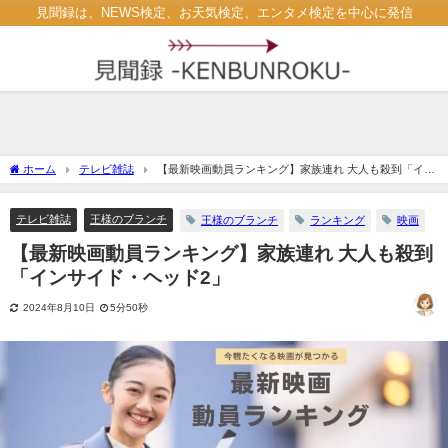
見聞録は、NEWS検定、お天気検定、エンタメ検定を中心に発信
ホーム
テレビ雑誌
【最新映画動員ランキング】家族連れ 大人も殺到「イン
サイド・ヘッド2」
テレビ雑誌
王様のブランチ
王様のブランチ
ランキング
映画
【最新映画動員ランキング】家族連れ 大人も殺到
「インサイド・ヘッド2」
2024年8月10日
5分50秒