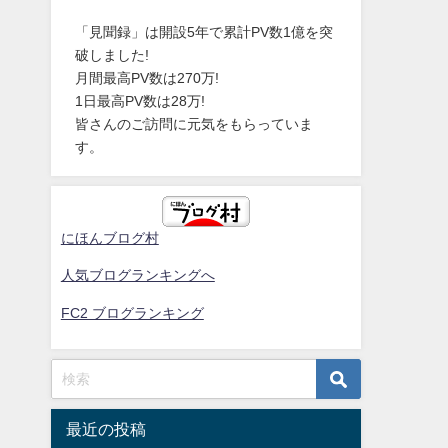
「見聞録」は開設5年で累計PV数1億を突
破しました!
月間最高PV数は270万!
1日最高PV数は28万!
皆さんのご訪問に元気をもらっていま
す。
にほんブログ村
人気ブログランキングへ
FC2 ブログランキング
最近の投稿