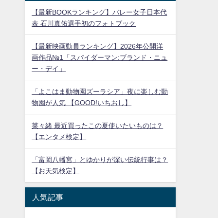
【最新BOOKランキング】バレー女子日本代
表 石川真佑選手初のフォトブック
【最新映画動員ランキング】2026年公開洋
画作品№1「スパイダーマン:ブランド・ニュ
ー・デイ」
「よこはま動物園ズーラシア」夜に楽しむ動
物園が人気 【GOOD!いちおし】
菜々緒 最近買ったこの夏使いたいものは？
【エンタメ検定】
「富岡八幡宮」とゆかりが深い伝統行事は？
【お天気検定】
人気記事